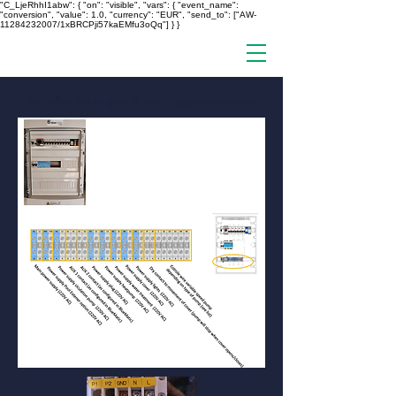
"C_LjeRhhI1abw": { "on": "visible", "vars": { "event_name":
"conversion", "value": 1.0, "currency": "EUR", "send_to": ["AW-
11284232007/1xBRCPji57kaEMfu3oQq"] } }
Schließen Sie es gemäß dem Diagramm unten an