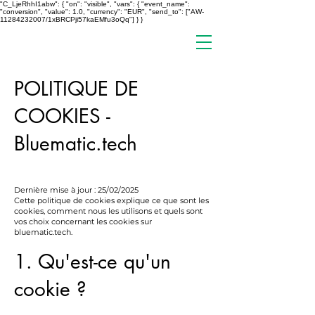
"C_LjeRhhI1abw": { "on": "visible", "vars": { "event_name":
"conversion", "value": 1.0, "currency": "EUR", "send_to": ["AW-
11284232007/1xBRCPji57kaEMfu3oQq"] } }
POLITIQUE DE
COOKIES -
Bluematic.tech
Dernière mise à jour : 25/02/2025
Cette politique de cookies explique ce que sont les
cookies, comment nous les utilisons et quels sont
vos choix concernant les cookies sur
bluematic.tech.
1. Qu'est-ce qu'un
cookie ?