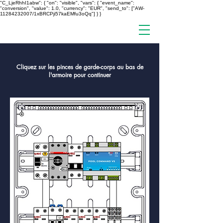
"C_LjeRhhI1abw": { "on": "visible", "vars": { "event_name":
"conversion", "value": 1.0, "currency": "EUR", "send_to": ["AW-
11284232007/1xBRCPji57kaEMfu3oQq"] } }
Cliquez sur les pinces de garde-corps au bas de
l'armoire pour continuer