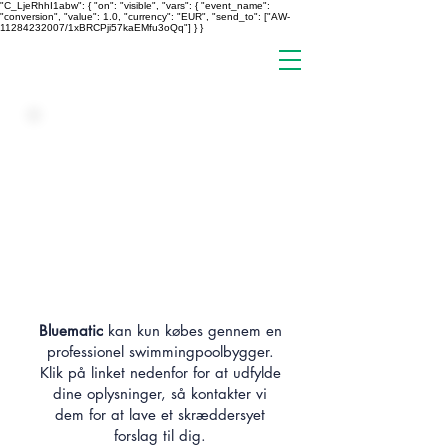
"C_LjeRhhI1abw": { "on": "visible", "vars": { "event_name":
"conversion", "value": 1.0, "currency": "EUR", "send_to": ["AW-
11284232007/1xBRCPji57kaEMfu3oQq"] } }
Bluematic
kan kun købes gennem en
professionel swimmingpoolbygger.
Klik på linket nedenfor for at udfylde
dine oplysninger, så kontakter vi
dem for at lave et skræddersyet
forslag til dig.