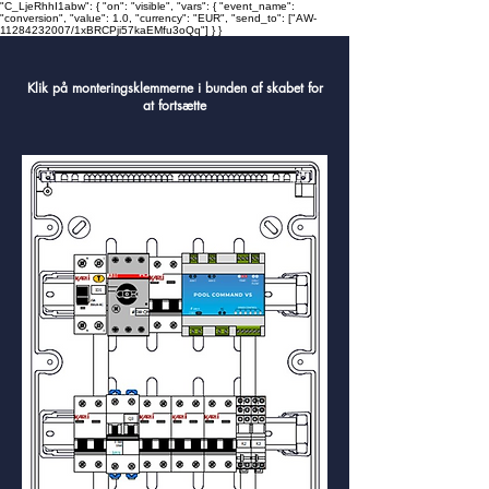
"C_LjeRhhI1abw": { "on": "visible", "vars": { "event_name":
"conversion", "value": 1.0, "currency": "EUR", "send_to": ["AW-
11284232007/1xBRCPji57kaEMfu3oQq"] } }
Klik på monteringsklemmerne i bunden af ​​skabet for
at fortsætte