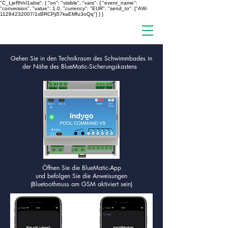
"C_LjeRhhI1abw": { "on": "visible", "vars": { "event_name":
"conversion", "value": 1.0, "currency": "EUR", "send_to": ["AW-
11284232007/1xBRCPji57kaEMfu3oQq"] } }
Gehen Sie in den Technikraum des Schwimmbades in
der Nähe des BlueMatic-Sicherungskastens
Öffnen Sie die BlueMatic-App
und befolgen Sie die Anweisungen
(Bluetoothmuss am GSM aktiviert sein)