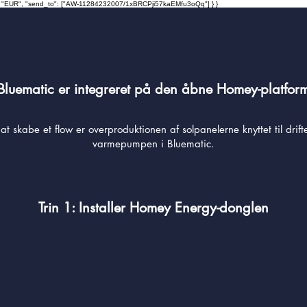
ncy": "EUR", "send_to": ["AW-11284232007/1xBRCPji57kaEMfu3oQq"] } }
Bluematic er integreret på den åbne Homey-platfor
at skabe et flow er overproduktionen af solpanelerne knyttet til drift
varmepumpen i Bluematic.
Trin 1: Installer Homey Energy-donglen