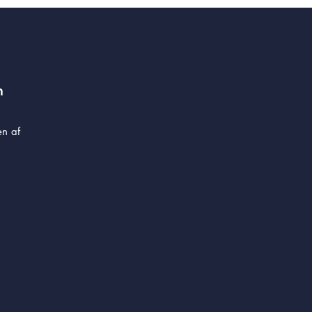
m
en af