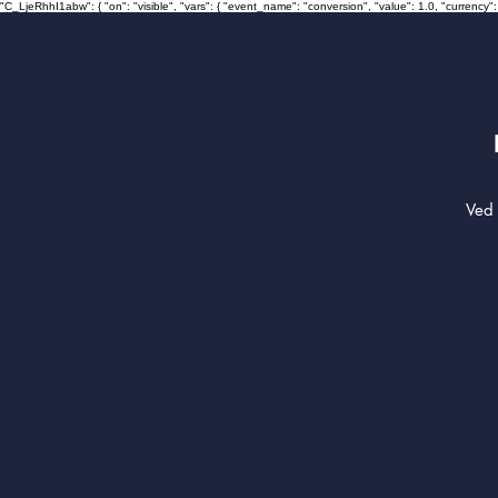
"C_LjeRhhI1abw": { "on": "visible", "vars": { "event_name": "conversion", "value": 1.0, "curre
Ved 